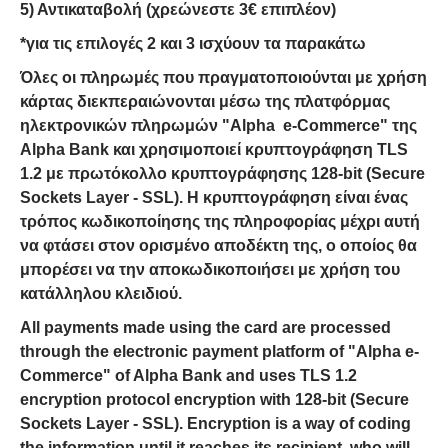
5) Αντικαταβολή (χρεώνεστε 3€ επιπλέον)
*για τις επιλογές 2 και 3 ισχύουν τα παρακάτω
Όλες οι πληρωμές που πραγματοποιούνται με χρήση
κάρτας διεκπεραιώνονται μέσω της πλατφόρμας
ηλεκτρονικών πληρωμών "Alpha e-Commerce" της
Alpha Bank και χρησιμοποιεί κρυπτογράφηση TLS
1.2 με πρωτόκολλο κρυπτογράφησης 128-bit (Secure
Sockets Layer - SSL). Η κρυπτογράφηση είναι ένας
τρόπος κωδικοποίησης της πληροφορίας μέχρι αυτή
να φτάσει στον ορισμένο αποδέκτη της, ο οποίος θα
μπορέσει να την αποκωδικοποιήσει με χρήση του
κατάλληλου κλειδιού.
All payments made using the card are processed
through the electronic payment platform of "Alpha e-
Commerce" of Alpha Bank and uses TLS 1.2
encryption protocol encryption with 128-bit (Secure
Sockets Layer - SSL). Encryption is a way of coding
the information until it reaches its recipient, who will