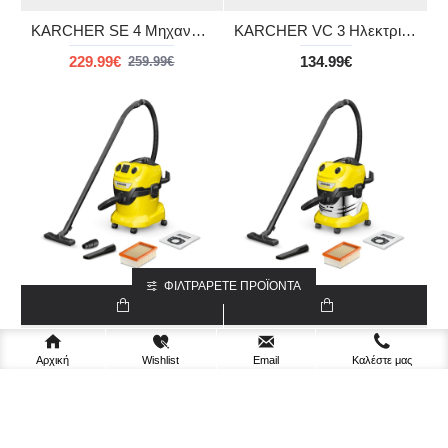
KARCHER SE 4 Μηχανή Πλύσης-Απόπλυσης Υφασμάτινων επιφανειών
KARCHER VC 3 Ηλεκτρική σκούπα χωρίς σακούλα
229.99€
134.99€
259.99€
ΦΙΛΤΡΆΡΕΤΕ ΠΡΟΪΌΝΤΑ
Karcher
Karcher
Αρχική
Wishlist
Email
Καλέστε μας
KARCHER WD 4 P V-20/5/22 Σκούπα υγρής και ξηρής αναρρόφησης
KARCHER WD 4 S-V-20/5/22 Σκούπα υγρής και ξηρής αναρρόφησης
164.99€
149.99€