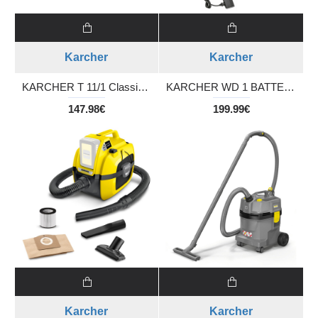
Karcher
Karcher
KARCHER T 11/1 Classic HEPA Re!Plast ηλεκτρική σκούπα ξηρής αναρρόφησης + σακούλες +δώρο εξάρτημα για εσοχές
KARCHER WD 1 BATTERY ΣΕΤ Πολυ-λειτουργική σκούπα αναρρόφησης με μπαταρία και φορτιστή
147.98€
199.99€
Karcher
Karcher