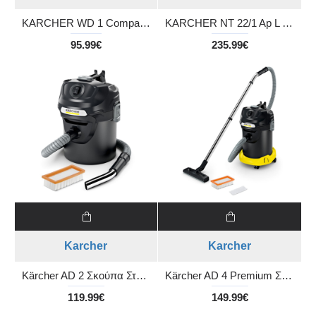
KARCHER WD 1 Compact battery Πολυ-λειτουργική σκούπα αναρρόφησης μπαταρίας χωρίς μπαταρία και φορτιστή
KARCHER NT 22/1 Ap L Σκούπα υγρής και ξηρής αναρρόφησης
95.99€
235.99€
Karcher
Karcher
Kärcher AD 2 Σκούπα Στάχτης
Kärcher AD 4 Premium Σκούπα Στάχτης Fireplace
119.99€
149.99€