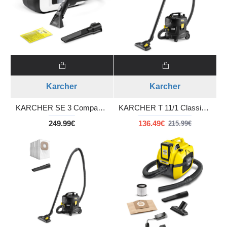
Karcher
Karcher
KARCHER SE 3 Compact Home Μηχανή πλύσης-απόπλυσης Υφασμάτινων επιφανειών
KARCHER T 11/1 Classic HEPA Re!Plast ηλεκτρική σκούπα ξηρής αναρρόφησης
249.99€
136.49€
215.99€