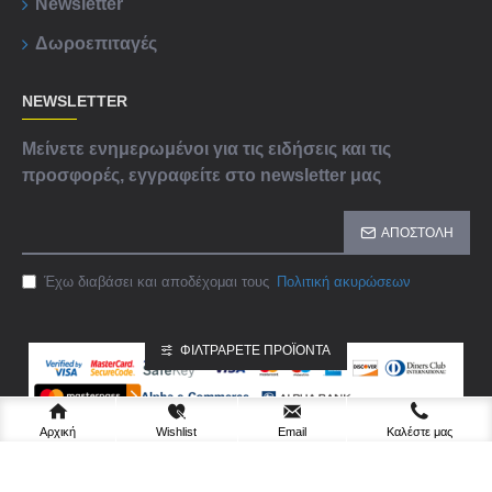
Newsletter
Δωροεπιταγές
NEWSLETTER
Μείνετε ενημερωμένοι για τις ειδήσεις και τις
προσφορές, εγγραφείτε στο newsletter μας
ΑΠΟΣΤΟΛΉ
Έχω διαβάσει και αποδέχομαι τους
Πολιτική ακυρώσεων
ΦΙΛΤΡΆΡΕΤΕ ΠΡΟΪΌΝΤΑ
Αρχική
Wishlist
Email
Καλέστε μας
ght © 2022, Wash-Tools , All Rights Reserved, Ανάπτυξη Pc