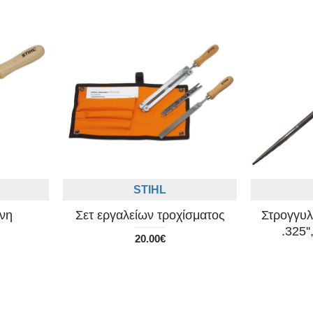
STIHL
ινη
Σετ εργαλείων τροχίσματος
Στρογγυλ
.325'
20.00€