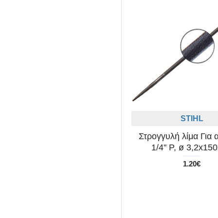
STIHL
Στρογγυλή λίμα Για 
1/4'' P, ø 3,2x1
1.20€