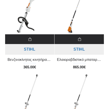
STIHL
STIHL
Βενζινοκίνητος κινητήρας KM 56 RC-E Kombi 1,1 Hp
Ελαιοραβδιστικό μπαταρίας SPA 65 χωρίς μπαταρία και φορτιστή
365.00€
865.00€