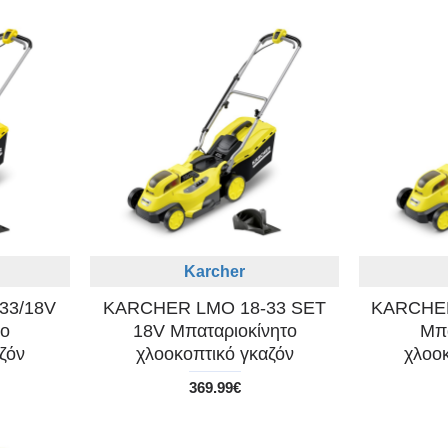
Karcher
33/18V
KARCHER LMO 18-33 SET
KARCHER
το
18V Μπαταριοκίνητο
Μπα
ζόν
χλοοκοπτικό γκαζόν
χλοο
369.99€