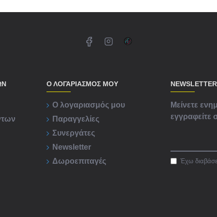
ΏΝ
Ο ΛΟΓΑΡΙΑΣΜΟΣ ΜΟΥ
NEWSLETTER
Ο λογαριασμός μου
Μείνετε ενημ
εγγραφείτε σ
ντων
Παραγγελίες
Συνεργάτες
Newsletter
Δωροεπιταγές
Έχω διαβάσε