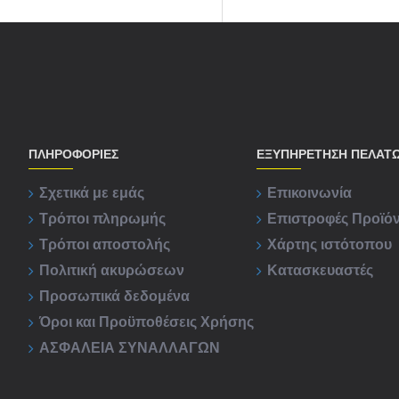
ΠΛΗΡΟΦΟΡΊΕΣ
ΕΞΥΠΗΡΈΤΗΣΗ ΠΕΛΑΤ
Σχετικά με εμάς
Επικοινωνία
Τρόποι πληρωμής
Επιστροφές Προϊό
Τρόποι αποστολής
Χάρτης ιστότοπου
Πολιτική ακυρώσεων
Κατασκευαστές
Προσωπικά δεδομένα
Όροι και Προϋποθέσεις Χρήσης
ΑΣΦΑΛΕΙΑ ΣΥΝΑΛΛΑΓΩΝ