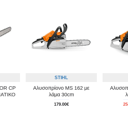
STIHL
TOR CP
Αλυσοπρίονο MS 162 με
Αλυσοπ
ΜΑΤΙΚΟ
λάμα 30cm
179.00€
25