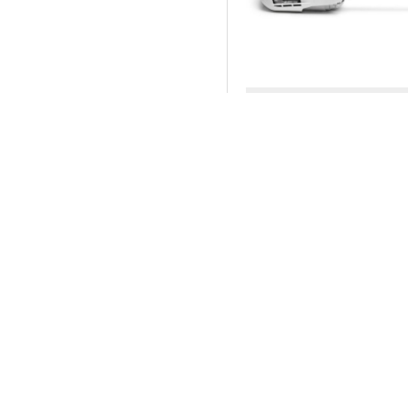
STIHL
Βενζινοκίνητο Αλυσ
MS 201 TC-M με λά
779.00€