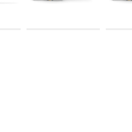
STIHL
οπρίονο
Βενζινοκίνητο Αλυσοπρίονο
Βενζινοκ
μα 35cm
MS 261 C-M με λάμα 40cm
MS 261 
και αλυσίδα DURO 3
989.00€