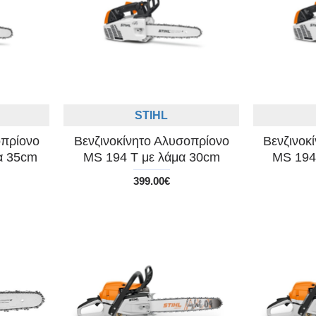
STIHL
οπρίονο
Βενζινοκίνητο Αλυσοπρίονο
Βενζινοκ
α 35cm
MS 194 T με λάμα 30cm
MS 194
399.00€