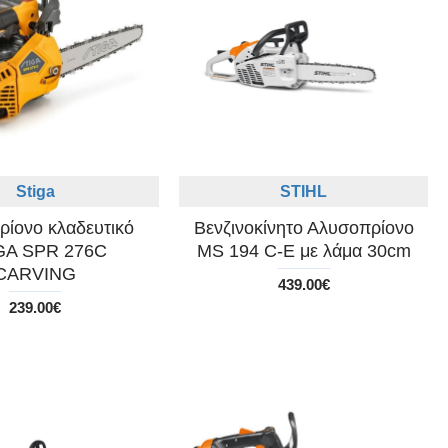
Stiga
STIHL
ίονο κλαδευτικό
Βενζινοκίνητο Αλυσοπρίονο
GA SPR 276C
MS 194 C-E με λάμα 30cm
CARVING
439.00€
239.00€