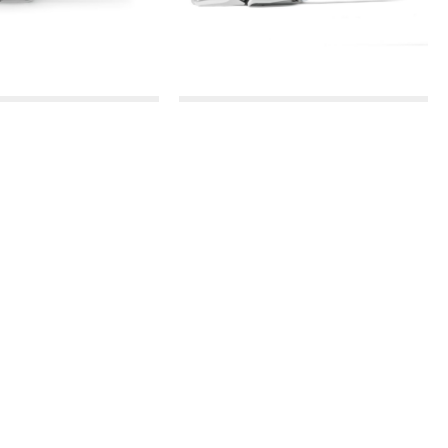
STIHL
STIHL
ίνητο Αλυσοπρίονο
Βενζινοκίνητο Αλυσοπρίονο
C-M με λάμα 45cm
MS 271 με λάμα 45cm
989.00€
729.00€