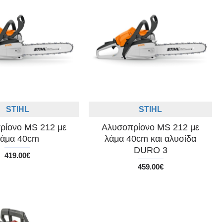
STIHL
STIHL
ρίονο MS 212 με
Αλυσοπρίονο MS 212 με
λάμα 40cm
λάμα 40cm και αλυσίδα
DURO 3
419.00€
459.00€